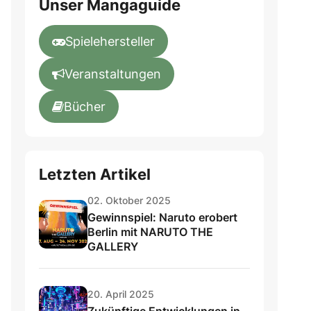
Unser Mangaguide
Spielehersteller
Veranstaltungen
Bücher
Letzten Artikel
02. Oktober 2025
Gewinnspiel: Naruto erobert
Berlin mit NARUTO THE
GALLERY
20. April 2025
Zukünftige Entwicklungen in