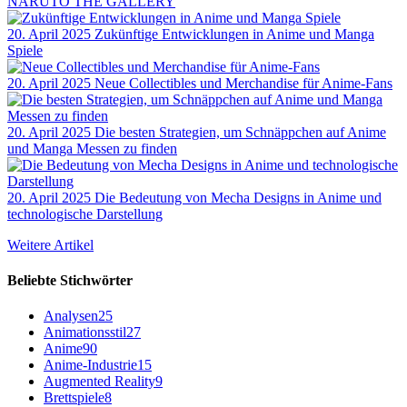
NARUTO THE GALLERY
20. April 2025
Zukünftige Entwicklungen in Anime und Manga
Spiele
20. April 2025
Neue Collectibles und Merchandise für Anime-Fans
20. April 2025
Die besten Strategien, um Schnäppchen auf Anime
und Manga Messen zu finden
20. April 2025
Die Bedeutung von Mecha Designs in Anime und
technologische Darstellung
Weitere Artikel
Beliebte Stichwörter
Analysen
25
Animationsstil
27
Anime
90
Anime-Industrie
15
Augmented Reality
9
Brettspiele
8