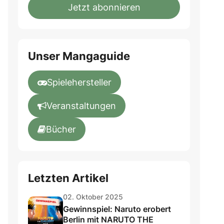
fill
Mailadresse:
Jetzt abonnieren
this
field
Unser Mangaguide
Spielehersteller
Veranstaltungen
Bücher
Letzten Artikel
02. Oktober 2025
Gewinnspiel: Naruto erobert
Berlin mit NARUTO THE