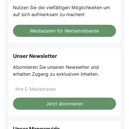
Nutzen Sie die vielfältigen Möglichkeiten um
auf sich aufmerksam zu machen!
Mediadaten für Werbetreibende
Unser Newsletter
Abonnieren Sie unseren Newsletter und
erhalten Zugang zu exklusiven Inhalten.
Do
*Ihre
not
E-
fill
Mailadresse:
Jetzt abonnieren
this
field
Unser Mangaguide